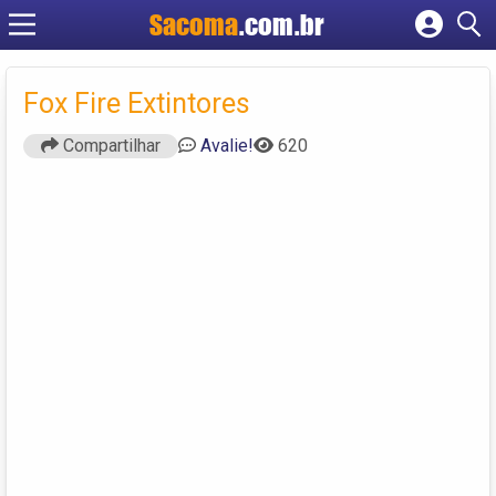
Sacoma
.com.br
Cadastrar empresa
Fazer login
Fox Fire Extintores
Criar conta
Compartilhar
Avalie!
620