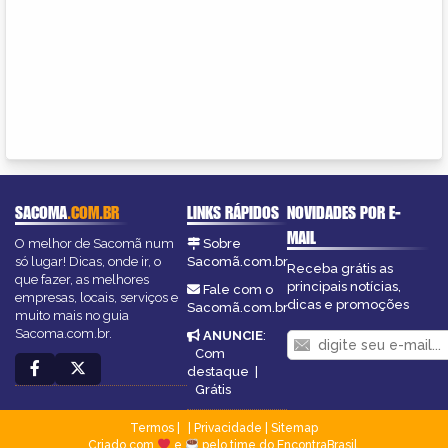
SACOMA
.COM.BR
LINKS RÁPIDOS
NOVIDADES POR E-
MAIL
O melhor de Sacomã num
Sobre
só lugar! Dicas, onde ir, o
Sacomã.com.br
Receba grátis as
que fazer, as melhores
principais notícias,
Fale com o
empresas, locais, serviços e
dicas e promoções
Sacomã.com.br
muito mais no guia
Sacoma.com.br.
ANUNCIE
:
Com
destaque
|
Grátis
Termos
|
Privacidade
|
Sitemap
Criado com
e
pelo time do EncontraBrasil