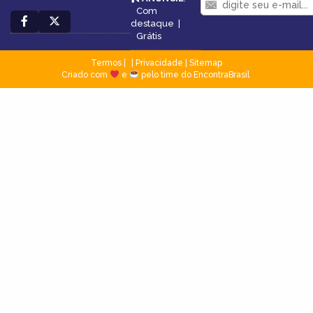
Com
destaque
|
Grátis
Termos
|
Privacidade
|
Sitemap
Criado com
e
pelo time do EncontraBrasil