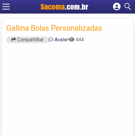
Sacoma
.com.br
Cadastrar empresa
Fazer login
Gallina Bolas Personalizadas
Criar conta
Compartilhar
Avalie!
444