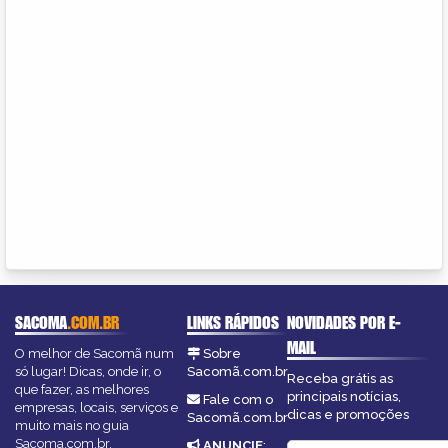
SACOMA
.COM.BR
LINKS RÁPIDOS
NOVIDADES POR E-
MAIL
O melhor de Sacomã num
Sobre
só lugar! Dicas, onde ir, o
Sacomã.com.br
Receba grátis as
que fazer, as melhores
principais notícias,
Fale com o
empresas, locais, serviços e
dicas e promoções
Sacomã.com.br
muito mais no guia
Sacoma.com.br.
ANUNCIE
: