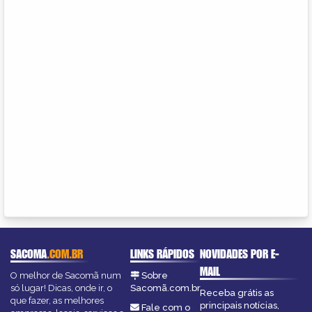
SACOMA
.COM.BR
LINKS RÁPIDOS
NOVIDADES POR E-
MAIL
O melhor de Sacomã num
Sobre
só lugar! Dicas, onde ir, o
Sacomã.com.br
Receba grátis as
que fazer, as melhores
principais notícias,
Fale com o