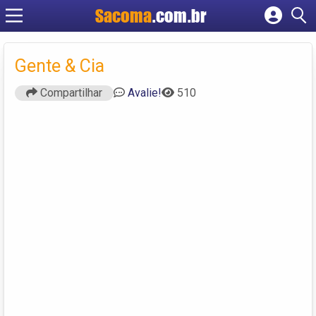
Sacoma
.com.br
Cadastrar empresa
Fazer login
Gente & Cia
Criar conta
Compartilhar
Avalie!
510