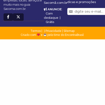
empresas, locais, serviços e
dicas e promoções
Sacomã.com.br
muito mais no guia
Sacoma.com.br.
ANUNCIE
:
Com
destaque
|
Grátis
Termos
|
Privacidade
|
Sitemap
Criado com
e
pelo time do EncontraBrasil