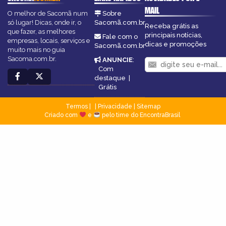
MAIL
O melhor de Sacomã num
Sobre
só lugar! Dicas, onde ir, o
Sacomã.com.br
Receba grátis as
que fazer, as melhores
principais notícias,
Fale com o
empresas, locais, serviços e
dicas e promoções
Sacomã.com.br
muito mais no guia
Sacoma.com.br.
ANUNCIE
:
Com
destaque
|
Grátis
Termos
|
Privacidade
|
Sitemap
Criado com
e
pelo time do EncontraBrasil