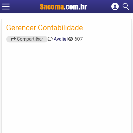
Sacoma
.com.br
Cadastrar empresa
Fazer login
Gerencer Contabilidade
Criar conta
Compartilhar
Avalie!
607