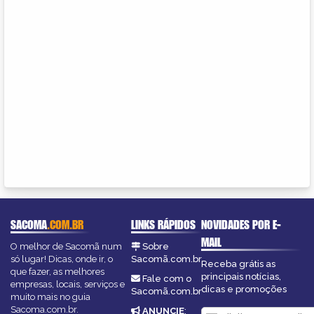
SACOMA
.COM.BR
LINKS RÁPIDOS
NOVIDADES POR E-
MAIL
O melhor de Sacomã num
Sobre
só lugar! Dicas, onde ir, o
Sacomã.com.br
Receba grátis as
que fazer, as melhores
principais notícias,
Fale com o
empresas, locais, serviços e
dicas e promoções
Sacomã.com.br
muito mais no guia
Sacoma.com.br.
ANUNCIE
: