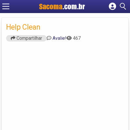
Sacoma
.com.br
Cadastrar empresa
Fazer login
Help Clean
Criar conta
Compartilhar
Avalie!
467