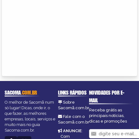
SACOMA
.COM.BR
LINKS RÁPIDOS
NOVIDADES POR E-
MAIL
O melhor de Sacomã num
Sobre
só lugar! Dicas, onde ir, o
Sacomã.com.br
Receba grátis as
que fazer, as melhores
principais notícias,
Fale com o
empresas, locais, serviços e
dicas e promoções
Sacomã.com.br
muito mais no guia
Sacoma.com.br.
ANUNCIE
:
Com