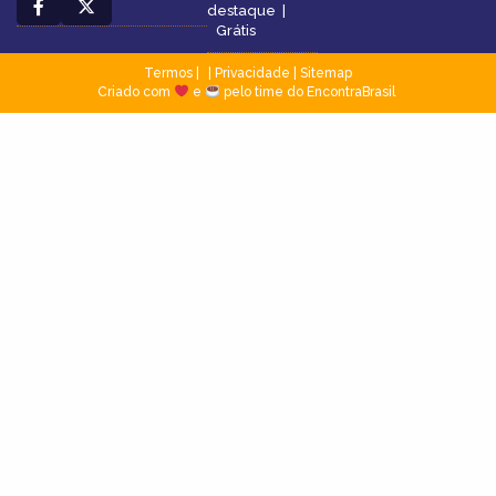
destaque
|
Grátis
Termos
|
Privacidade
|
Sitemap
Criado com
e
pelo time do EncontraBrasil