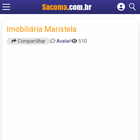
Sacoma
.com.br
Cadastrar empresa
Fazer login
Imobiliária Maristela
Criar conta
Compartilhar
Avalie!
510