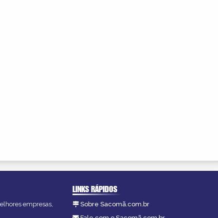
LINKS RÁPIDOS
melhores empresas,
Sobre Sacomã.com.br
Fale com o Sacomã.com.br