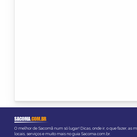
SACOMA
.COM.BR
O melhor de Sacomã num só lugar! Dicas, onde ir, o que fazer, as 
locais, serviços e muito mais no guia Sacoma.com.br.