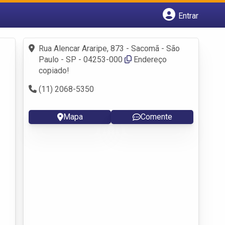
Entrar
Cadastrar empresa
Fazer login
Rua Alencar Araripe, 873 - Sacomã - São
Criar conta
Paulo - SP - 04253-000
Endereço
copiado!
(11) 2068-5350
Mapa
Comente