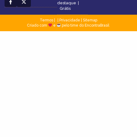
destaque
|
Grátis
Termos
|
Privacidade
|
Sitemap
Criado com
e
pelo time do EncontraBrasil