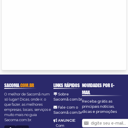
SACOMA
.COM.BR
LINKS RÁPIDOS
NOVIDADES POR E-
MAIL
O melhor de Sacomã num
Sobre
só lugar! Dicas, onde ir, o
Sacomã.com.br
Receba grátis as
que fazer, as melhores
principais notícias,
Fale com o
empresas, locais, serviços e
dicas e promoções
Sacomã.com.br
muito mais no guia
Sacoma.com.br.
ANUNCIE
:
Com