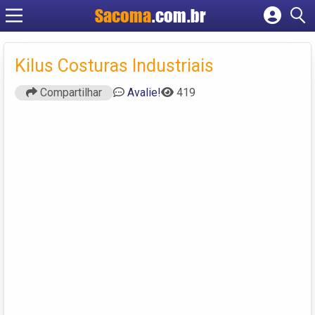
Sacoma
.com.br
Cadastrar empresa
Fazer login
Kilus Costuras Industriais
Criar conta
Compartilhar
Avalie!
419