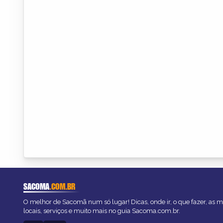
SACOMA
.COM.BR
O melhor de Sacomã num só lugar! Dicas, onde ir, o que fazer, as 
locais, serviços e muito mais no guia Sacoma.com.br.