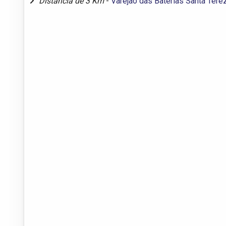
Distância de 3 Km
-
Varejão das Baterias Santa Tere