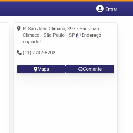
Entrar
Cadastrar empresa
Fazer login
R. São João Clímaco, 397 - São João
Criar conta
Climaco - São Paulo - SP
Endereço
copiado!
(11) 2737-8202
Mapa
Comente