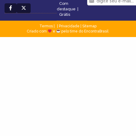
Com
destaque
|
Grátis
Termos
|
Privacidade
|
Sitemap
Criado com
e
pelo time do EncontraBrasil