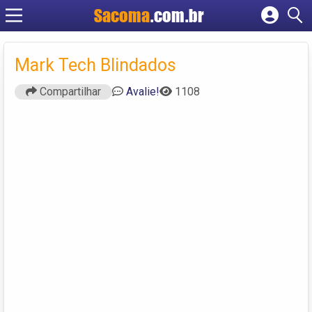
Sacoma
.com.br
Cadastrar empresa
Fazer login
Mark Tech Blindados
Criar conta
Compartilhar
Avalie!
1108