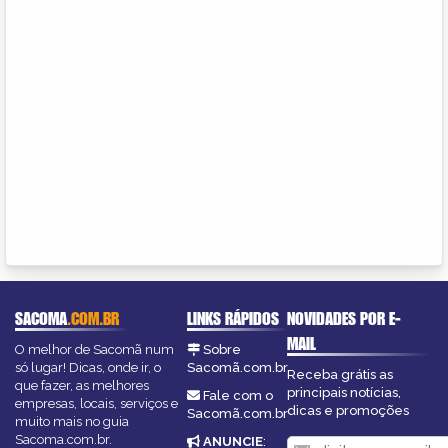
SACOMA
.COM.BR
LINKS RÁPIDOS
NOVIDADES POR E-
MAIL
O melhor de Sacomã num
Sobre
só lugar! Dicas, onde ir, o
Sacomã.com.br
Receba grátis as
que fazer, as melhores
principais notícias,
Fale com o
empresas, locais, serviços e
dicas e promoções
Sacomã.com.br
muito mais no guia
Sacoma.com.br.
ANUNCIE
: