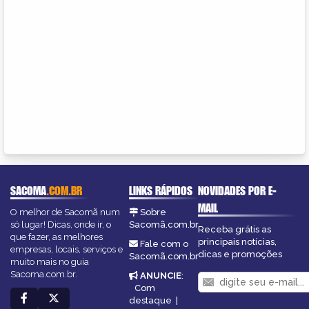
SACOMA
.COM.BR
LINKS RÁPIDOS
NOVIDADES POR E-
MAIL
O melhor de Sacomã num
Sobre
só lugar! Dicas, onde ir, o
Sacomã.com.br
Receba grátis as
que fazer, as melhores
principais notícias,
Fale com o
empresas, locais, serviços e
dicas e promoções
Sacomã.com.br
muito mais no guia
Sacoma.com.br.
ANUNCIE
:
Com
destaque
|