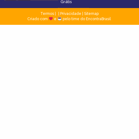
Grátis
Termos
|
Privacidade
|
Sitemap
Criado com
e
pelo time do EncontraBrasil