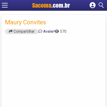
Sacoma
.com.br
Cadastrar empresa
Fazer login
Maury Convites
Criar conta
Compartilhar
Avalie!
570