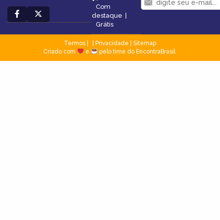
Com
destaque
|
Grátis
Termos
|
Privacidade
|
Sitemap
Criado com
e
pelo time do EncontraBrasil