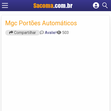
Sacoma
.com.br
Cadastrar empresa
Fazer login
Mgc Portões Automáticos
Criar conta
Compartilhar
Avalie!
503