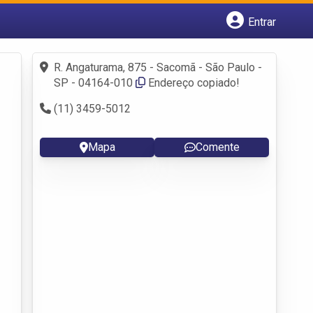
Entrar
Cadastrar empresa
Fazer login
R. Angaturama, 875 - Sacomã - São Paulo -
Criar conta
SP - 04164-010
Endereço copiado!
(11) 3459-5012
Mapa
Comente