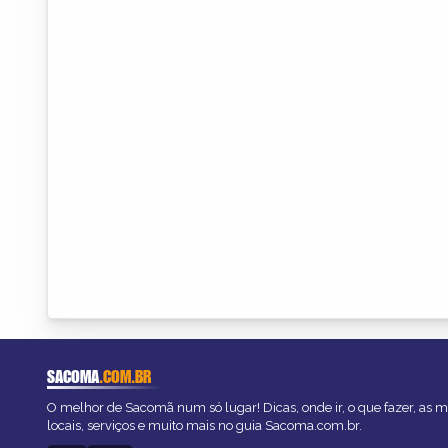
SACOMA
.COM.BR
O melhor de Sacomã num só lugar! Dicas, onde ir, o que fazer, as 
locais, serviços e muito mais no guia Sacoma.com.br.