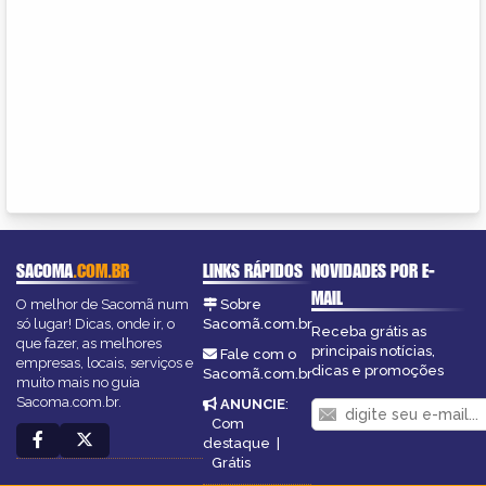
SACOMA
.COM.BR
LINKS RÁPIDOS
NOVIDADES POR E-
MAIL
O melhor de Sacomã num
Sobre
só lugar! Dicas, onde ir, o
Sacomã.com.br
Receba grátis as
que fazer, as melhores
principais notícias,
Fale com o
empresas, locais, serviços e
dicas e promoções
Sacomã.com.br
muito mais no guia
Sacoma.com.br.
ANUNCIE
:
Com
destaque
|
Grátis