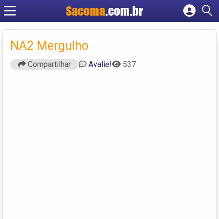
Sacoma
.com.br
Cadastrar empresa
Fazer login
NA2 Mergulho
Criar conta
Compartilhar
Avalie!
537