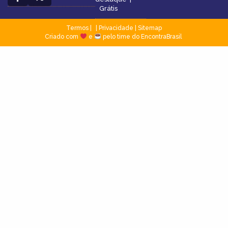
Grátis
Termos
|
Privacidade
|
Sitemap
Criado com
e
pelo time do EncontraBrasil