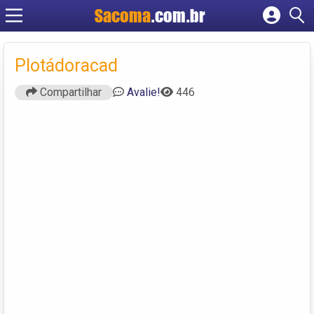
Sacoma
.com.br
Cadastrar empresa
Fazer login
Plotádoracad
Criar conta
Compartilhar
Avalie!
446