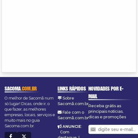
SACOMA
.COM.BR
LINKS RÁPIDOS
NOVIDADES POR E-
MAIL
O melhor de Sacomã num
Sobre
só lugar! Dicas, onde ir, o
Sacomã.com.br
Receba grátis as
que fazer, as melhores
principais notícias,
Fale com o
empresas, locais, serviços e
dicas e promoções
Sacomã.com.br
muito mais no guia
Sacoma.com.br.
ANUNCIE
:
Com
destaque
|