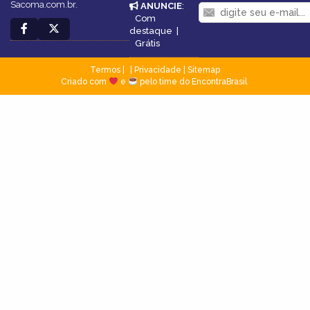
Sacoma.com.br.
ANUNCIE
:
Com
destaque
|
Grátis
Termos
|
Privacidade
|
Sitemap
Criado com
e
pelo time do EncontraBrasil