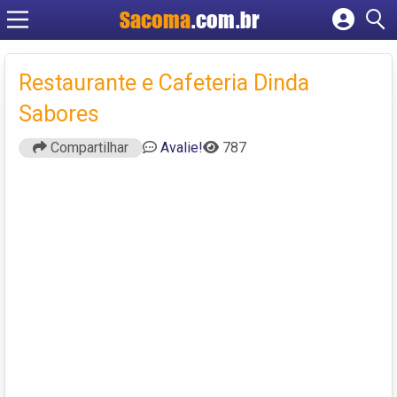
Sacoma
.com.br
Cadastrar empresa
Fazer login
Restaurante e Cafeteria Dinda
Criar conta
Sabores
Compartilhar
Avalie!
787