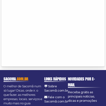
SACOMA
.COM.BR
LINKS RÁPIDOS
NOVIDADES POR E-
MAIL
O melhor de Sacomã num
Sobre
só lugar! Dicas, onde ir, o
Sacomã.com.br
Receba grátis as
que fazer, as melhores
principais notícias,
Fale com o
empresas, locais, serviços e
dicas e promoções
Sacomã.com.br
muito mais no guia