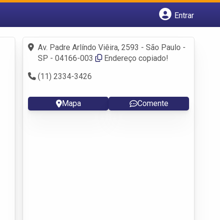
Entrar
Cadastrar empresa
Fazer login
Av. Padre Arlíndo Viêira, 2593 - São Paulo -
Criar conta
SP - 04166-003
Endereço copiado!
(11) 2334-3426
Mapa
Comente