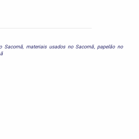
no Sacomã
,
materiais usados no Sacomã
,
papelão no
mã