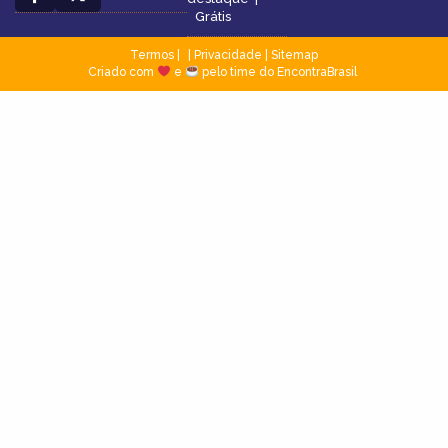
Grátis
Termos
|
Privacidade
|
Sitemap
Criado com
e
pelo time do EncontraBrasil