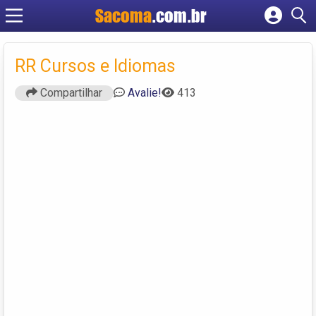
Sacoma
.com.br
Cadastrar empresa
Fazer login
RR Cursos e Idiomas
Criar conta
Compartilhar
Avalie!
413