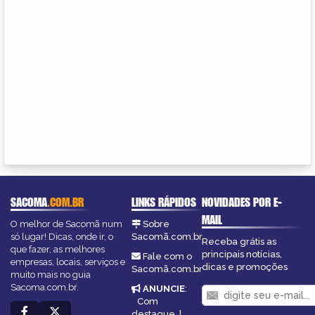
SACOMA
.COM.BR
LINKS RÁPIDOS
NOVIDADES POR E-
MAIL
O melhor de Sacomã num
Sobre
só lugar! Dicas, onde ir, o
Sacomã.com.br
Receba grátis as
que fazer, as melhores
principais notícias,
Fale com o
empresas, locais, serviços e
dicas e promoções
Sacomã.com.br
muito mais no guia
Sacoma.com.br.
ANUNCIE
:
Com
destaque
|