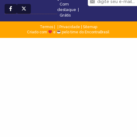
Com
destaque
|
Grátis
Termos
|
Privacidade
|
Sitemap
Criado com
e
pelo time do EncontraBrasil