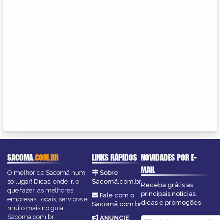
SACOMA
.COM.BR
LINKS RÁPIDOS
NOVIDADES POR E-
MAIL
O melhor de Sacomã num
Sobre
só lugar! Dicas, onde ir, o
Sacomã.com.br
Receba grátis as
que fazer, as melhores
principais notícias,
Fale com o
empresas, locais, serviços e
dicas e promoções
Sacomã.com.br
muito mais no guia
Sacoma.com.br.
ANUNCIE
: