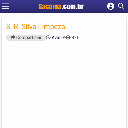
Sacoma
.com.br
Cadastrar empresa
Fazer login
S. R. Silva Limpeza
Criar conta
Compartilhar
Avalie!
426