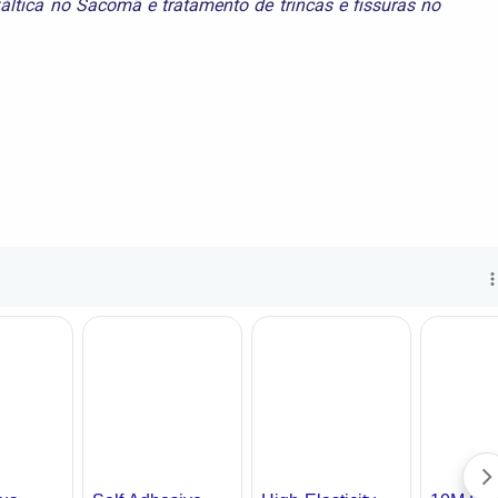
áltica no Sacomã
e
tratamento de trincas e fissuras no