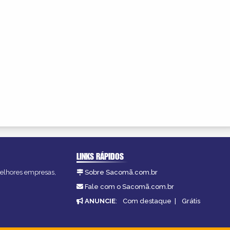
LINKS RÁPIDOS
melhores empresas,
Sobre Sacomã.com.br
Fale com o Sacomã.com.br
ANUNCIE
:
Com destaque
|
Grátis