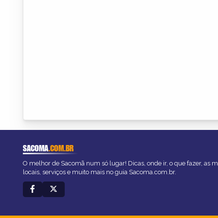
SACOMA
.COM.BR
O melhor de Sacomã num só lugar! Dicas, onde ir, o que fazer, as 
locais, serviços e muito mais no guia Sacoma.com.br.