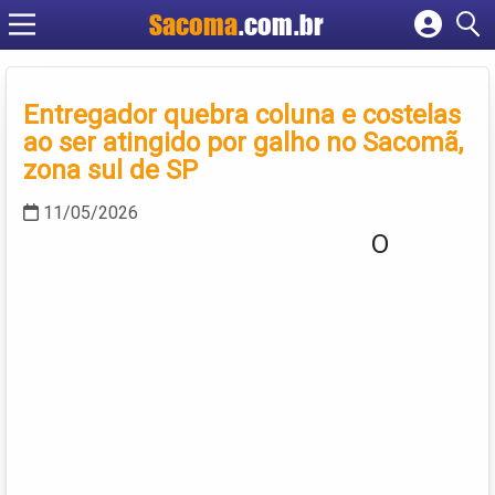
Sacoma
.com.br
Cadastrar empresa
Fazer login
Entregador quebra coluna e costelas
Criar conta
ao ser atingido por galho no Sacomã,
zona sul de SP
11/05/2026
O