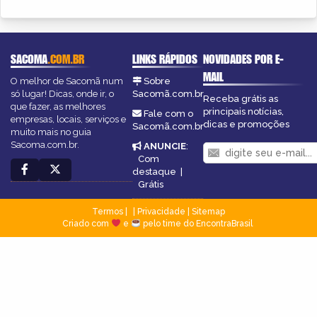
SACOMA
.COM.BR
LINKS RÁPIDOS
NOVIDADES POR E-
MAIL
O melhor de Sacomã num
Sobre
só lugar! Dicas, onde ir, o
Sacomã.com.br
Receba grátis as
que fazer, as melhores
principais notícias,
Fale com o
empresas, locais, serviços e
dicas e promoções
Sacomã.com.br
muito mais no guia
Sacoma.com.br.
ANUNCIE
:
Com
destaque
|
Grátis
Termos
|
Privacidade
|
Sitemap
Criado com
e
pelo time do EncontraBrasil