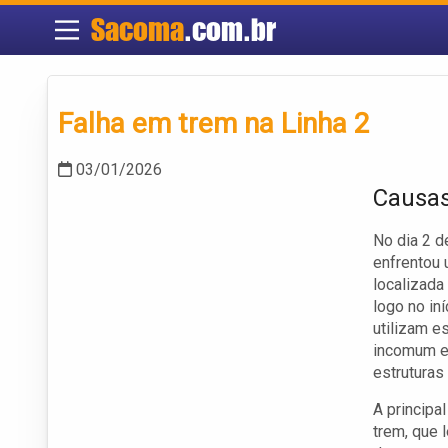
Sacoma
.com.br
Falha em trem na Linha 2
03/01/2026
Causas
No dia 2 d
enfrentou 
localizada
logo no in
utilizam e
incomum e
estruturas
A principa
trem, que 