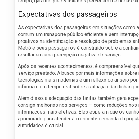
tempo, garantir que os usuários percebam melhorias sig
Expectativas dos passageiros
As expectativas dos passageiros em situações como a 
comum: um transporte público eficiente e sem interru
proativos na identificação e resolução de problemas an
Metrô e seus passageiros é construído sobre a confian
resultar em uma percepção negativa do serviço.
Após os recentes acontecimentos, é compreensível que
serviço prestado. A busca por mais informações sobre
tecnologias mais modernas é um reflexo do anseio por 
informam em tempo real sobre a situação das linhas po
Além disso, a adequação das tarifas também gera expe
consigo melhorias nos serviços — como reduções nos i
informações mais efetivas. Eles esperam que os ganhos
aprimorado para atender à crescente demanda da popul
autoridades é crucial.