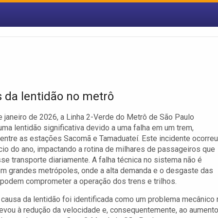
 da lentidão no metrô
e janeiro de 2026, a Linha 2-Verde do Metrô de São Paulo
uma lentidão significativa devido a uma falha em um trem,
 entre as estações Sacomã e Tamaduateí. Este incidente ocorreu
ício do ano, impactando a rotina de milhares de passageiros que
sse transporte diariamente. A falha técnica no sistema não é
m grandes metrópoles, onde a alta demanda e o desgaste das
 podem comprometer a operação dos trens e trilhos.
l causa da lentidão foi identificada como um problema mecânico 
levou à redução da velocidade e, consequentemente, ao aument