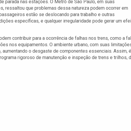
de parada nas estações. O Metrô de São Paulo, em suas
es, ressaltou que problemas dessa natureza podem ocorrer em
assageiros estão se deslocando para trabalho e outras
dições específicas, e qualquer irregularidade pode gerar um efe
m contribuir para a ocorrência de falhas nos trens, como a fal
ções nos equipamentos. O ambiente urbano, com suas limitações
rio, aumentando o desgaste de componentes essenciais. Assim, 
ograma rigoroso de manutenção e inspeção de trens e trilhos, 