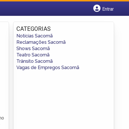
Entrar
Cadastrar empresa
Fazer login
CATEGORIAS
Criar conta
Notícias Sacomã
Reclamações Sacomã
Shows Sacomã
Teatro Sacomã
Trânsito Sacomã
Vagas de Empregos Sacomã
no
o