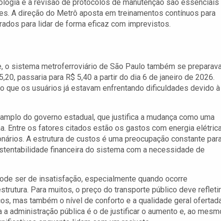
ologia e a revisão de protocolos de manutenção são essenciais
tes. A direção do Metrô aposta em treinamentos contínuos para
ados para lidar de forma eficaz com imprevistos.
e, o sistema metroferroviário de São Paulo também se preparav
,20, passaria para R$ 5,40 a partir do dia 6 de janeiro de 2026.
to que os usuários já estavam enfrentando dificuldades devido à
 amplo do governo estadual, que justifica a mudança como uma
 Entre os fatores citados estão os gastos com energia elétrica
ionários. A estrutura de custos é uma preocupação constante par
ustentabilidade financeira do sistema com a necessidade de
pode ser de insatisfação, especialmente quando ocorre
strutura. Para muitos, o preço do transporte público deve refletir
ços, mas também o nível de conforto e a qualidade geral ofertad
a a administração pública é o de justificar o aumento e, ao mesm