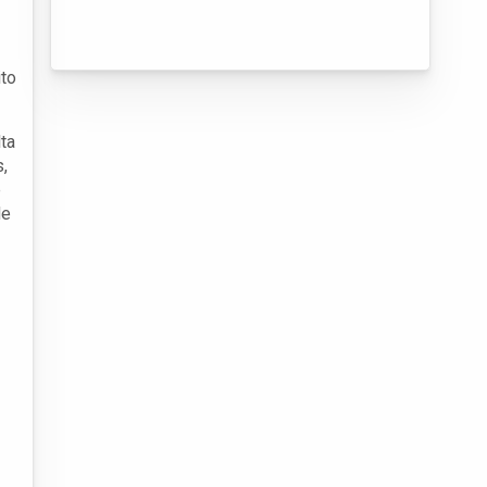
ito
ta
,
é
de