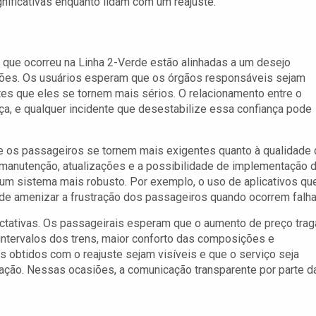
nificativas enquanto lidam com um reajuste.
que ocorreu na Linha 2-Verde estão alinhadas a um desejo
pções. Os usuários esperam que os órgãos responsáveis sejam
tes que eles se tornem mais sérios. O relacionamento entre o
ça, e qualquer incidente que desestabilize essa confiança pode
 os passageiros se tornem mais exigentes quanto à qualidade
 manutenção, atualizações e a possibilidade de implementação 
um sistema mais robusto. Por exemplo, o uso de aplicativos qu
de amenizar a frustração dos passageiros quando ocorrem falha
ctativas. Os passageirais esperam que o aumento de preço trag
ntervalos dos trens, maior conforto das composições e
 obtidos com o reajuste sejam visíveis e que o serviço seja
ação. Nessas ocasiões, a comunicação transparente por parte d