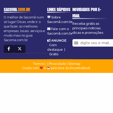
SACOMA
.COM.BR
LINKS RÁPIDOS
NOVIDADES POR E-
MAIL
O melhor de Sacomã num
Sobre
só lugar! Dicas, onde ir, o
Sacomã.com.br
Receba grátis as
que fazer, as melhores
principais notícias,
Fale com o
empresas, locais, serviços e
dicas e promoções
Sacomã.com.br
muito mais no guia
Sacoma.com.br.
ANUNCIE
:
Com
destaque
|
Grátis
Termos
|
Privacidade
|
Sitemap
Criado com
e
pelo time do EncontraBrasil