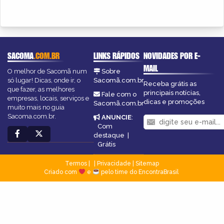
SACOMA
.COM.BR
LINKS RÁPIDOS
NOVIDADES POR E-
MAIL
O melhor de Sacomã num
Sobre
só lugar! Dicas, onde ir, o
Sacomã.com.br
Receba grátis as
que fazer, as melhores
principais notícias,
Fale com o
empresas, locais, serviços e
dicas e promoções
Sacomã.com.br
muito mais no guia
Sacoma.com.br.
ANUNCIE
:
Com
destaque
|
Grátis
Termos
|
Privacidade
|
Sitemap
Criado com
e
pelo time do EncontraBrasil