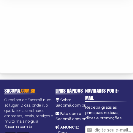
SACOMA
.COM.BR
LINKS RÁPIDOS
NOVIDADES POR E-
MAIL
O melhor de Sacomã num
Sobre
só lugar! Dicas, onde ir, o
Sacomã.com.br
Receba grátis as
que fazer, as melhores
principais notícias,
Fale com o
empresas, locais, serviços e
dicas e promoções
Sacomã.com.br
muito mais no guia
Sacoma.com.br.
ANUNCIE
:
Com