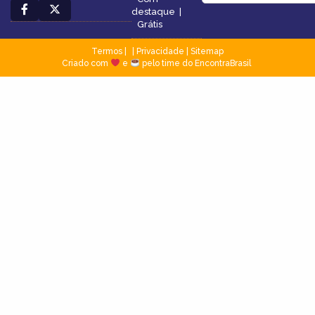
destaque
|
Grátis
Termos
|
Privacidade
|
Sitemap
Criado com
e
pelo time do EncontraBrasil