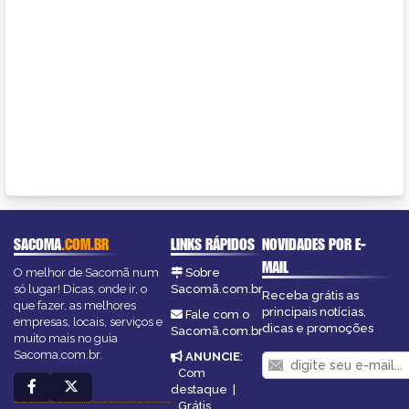
SACOMA
.COM.BR
LINKS RÁPIDOS
NOVIDADES POR E-
MAIL
O melhor de Sacomã num
Sobre
só lugar! Dicas, onde ir, o
Sacomã.com.br
Receba grátis as
que fazer, as melhores
principais notícias,
Fale com o
empresas, locais, serviços e
dicas e promoções
Sacomã.com.br
muito mais no guia
Sacoma.com.br.
ANUNCIE
:
Com
destaque
|
Grátis