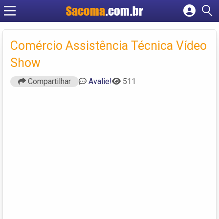
Sacoma
.com.br
Cadastrar empresa
Fazer login
Comércio Assistência Técnica Vídeo
Criar conta
Show
Compartilhar
Avalie!
511