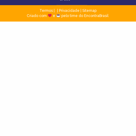
Termos
|
Privacidade
|
Sitemap
Criado com
e
pelo time do EncontraBrasil