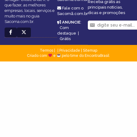
Receba grátis as
que fazer, as melhores
principais notícias,
Fale com o
empresas, locais, serviços e
dicas e promoções
Sacomã.com.br
muito mais no guia
Sacoma.com.br.
ANUNCIE
:
Com
destaque
|
Grátis
Termos
|
Privacidade
|
Sitemap
Criado com
e
pelo time do EncontraBrasil