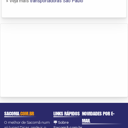
» Veja mais
transportadoras São Paulo
SACOMA
.COM.BR
LINKS RÁPIDOS
NOVIDADES POR E-
MAIL
O melhor de Sacomã num
Sobre
só lugar! Dicas, onde ir, o
Sacomã.com.br