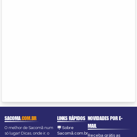
SACOMA
.COM.BR
LINKS RÁPIDOS
NOVIDADES POR E-
MAIL
O melhor de Sacomã num
Sobre
só lugar! Dicas, onde ir, o
Sacomã.com.br
Receba grátis as