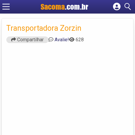
Sacoma
.com.br
Cadastrar empresa
Fazer login
Transportadora Zorzin
Criar conta
Compartilhar
Avalie!
628