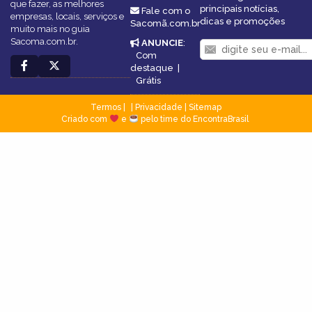
que fazer, as melhores
principais notícias,
Fale com o
empresas, locais, serviços e
dicas e promoções
Sacomã.com.br
muito mais no guia
Sacoma.com.br.
ANUNCIE
:
Com
destaque
|
Grátis
Termos
|
Privacidade
|
Sitemap
Criado com
e
pelo time do EncontraBrasil