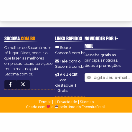
SACOMA
.COM.BR
LINKS RÁPIDOS
NOVIDADES POR E-
MAIL
O melhor de Sacomã num
Sobre
só lugar! Dicas, onde ir, o
Sacomã.com.br
Receba grátis as
que fazer, as melhores
principais notícias,
Fale com o
empresas, locais, serviços e
dicas e promoções
Sacomã.com.br
muito mais no guia
Sacoma.com.br.
ANUNCIE
:
Com
destaque
|
Grátis
Termos
|
Privacidade
|
Sitemap
Criado com
e
pelo time do EncontraBrasil