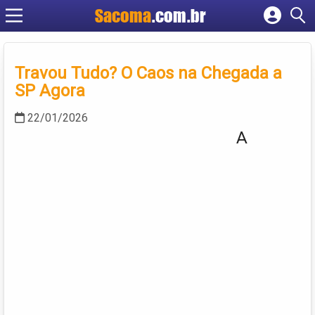
Sacoma
.com.br
Cadastrar empresa
Fazer login
Travou Tudo? O Caos na Chegada a
Criar conta
SP Agora
22/01/2026
A