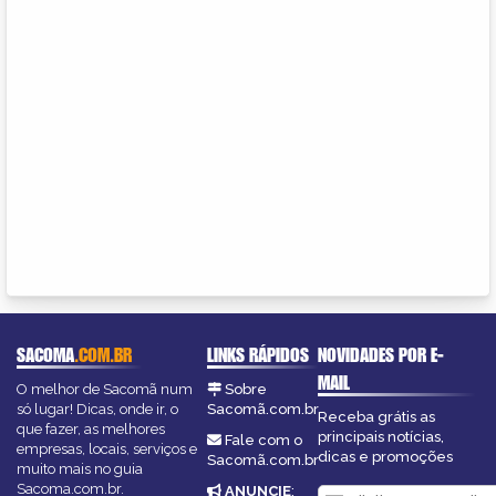
SACOMA
.COM.BR
LINKS RÁPIDOS
NOVIDADES POR E-
MAIL
O melhor de Sacomã num
Sobre
só lugar! Dicas, onde ir, o
Sacomã.com.br
Receba grátis as
que fazer, as melhores
principais notícias,
Fale com o
empresas, locais, serviços e
dicas e promoções
Sacomã.com.br
muito mais no guia
Sacoma.com.br.
ANUNCIE
: