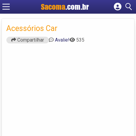
Sacoma
.com.br
Cadastrar empresa
Fazer login
Acessórios Car
Criar conta
Compartilhar
Avalie!
535