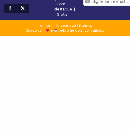
Com
destaque
|
Grátis
Termos
|
Privacidade
|
Sitemap
Criado com
e
pelo time do EncontraBrasil