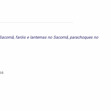
 Sacomã
,
faróis e lanternas no Sacomã
,
parachoques no
os