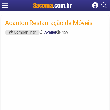
Sacoma
.com.br
Cadastrar empresa
Fazer login
Adauton Restauração de Móveis
Criar conta
Compartilhar
Avalie!
459