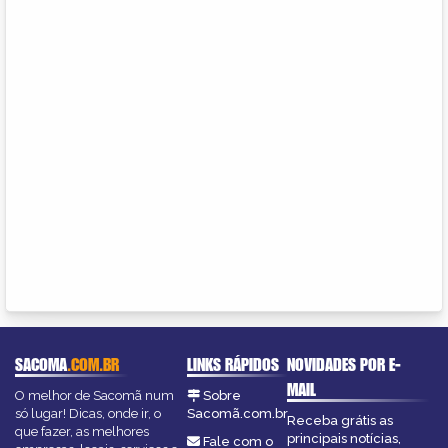
SACOMA
.COM.BR
LINKS RÁPIDOS
NOVIDADES POR E-
MAIL
O melhor de Sacomã num
Sobre
só lugar! Dicas, onde ir, o
Sacomã.com.br
Receba grátis as
que fazer, as melhores
principais notícias,
Fale com o