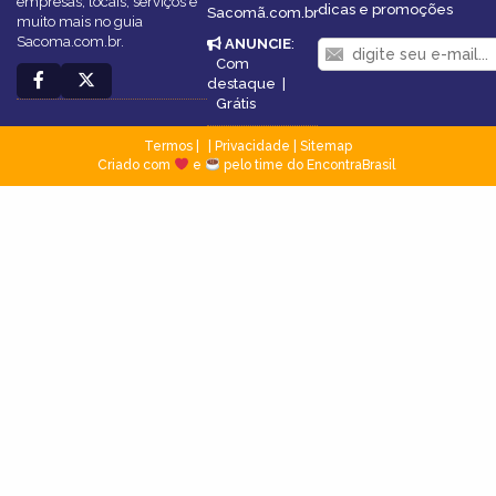
empresas, locais, serviços e
dicas e promoções
Sacomã.com.br
muito mais no guia
Sacoma.com.br.
ANUNCIE
:
Com
destaque
|
Grátis
Termos
|
Privacidade
|
Sitemap
Criado com
e
pelo time do EncontraBrasil