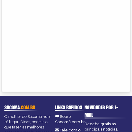
SACOMA
.COM.BR
LINKS RÁPIDOS
NOVIDADES POR E-
MAIL
O melhor de Sacomã num
Sobre
só lugar! Dicas, onde ir, o
Sacomã.com.br
Receba grátis as
que fazer, as melhores
principais notícias,
Fale com o