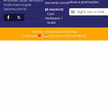
empresas, locais, serviços e
dicas e promoções
Sacomã.com.br
muito mais no guia
Sacoma.com.br.
ANUNCIE
:
Com
destaque
|
Grátis
Termos
|
Privacidade
|
Sitemap
Criado com
e
pelo time do EncontraBrasil