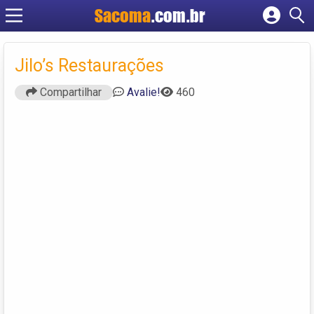
Sacoma
.com.br
Cadastrar empresa
Fazer login
Jilo’s Restaurações
Criar conta
Compartilhar
Avalie!
460