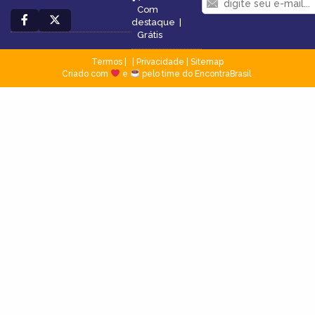
Com
destaque
|
Grátis
Termos
|
Privacidade
|
Sitemap
Criado com
e
pelo time do EncontraBrasil