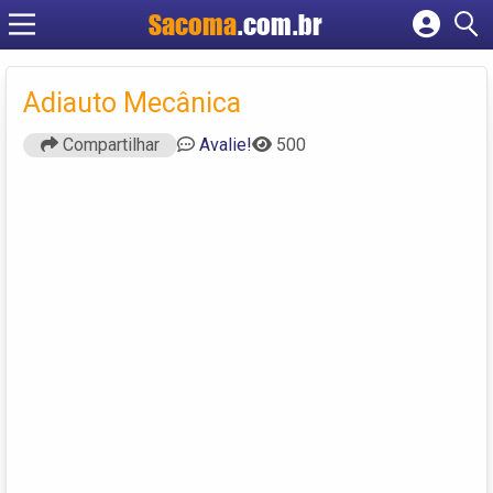
Sacoma
.com.br
Cadastrar empresa
Fazer login
Adiauto Mecânica
Criar conta
Compartilhar
Avalie!
500