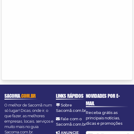
SACOMA
.COM.BR
LINKS RÁPIDOS
NOVIDADES POR E-
MAIL
O melhor de Sacomã num
Sobre
só lugar! Dicas, onde ir, o
Sacomã.com.br
Receba grátis as
que fazer, as melhores
principais notícias,
Fale com o
empresas, locais, serviços e
dicas e promoções
Sacomã.com.br
muito mais no guia
Sacoma.com.br.
ANUNCIE
: