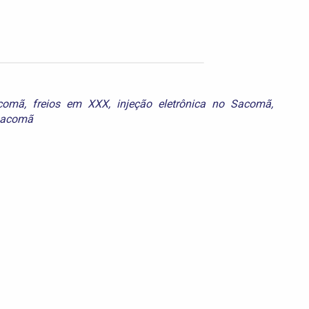
comã
,
freios em XXX
,
injeção eletrônica no Sacomã
,
Sacomã