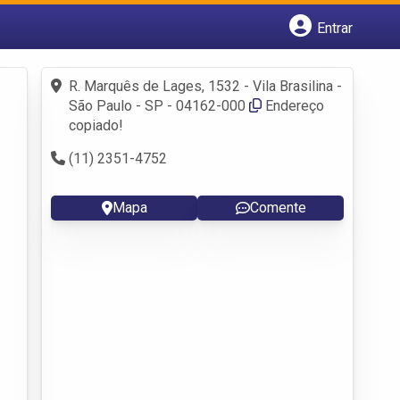
Entrar
Cadastrar empresa
Fazer login
R. Marquês de Lages, 1532 - Vila Brasilina -
Criar conta
São Paulo - SP - 04162-000
Endereço
copiado!
(11) 2351-4752
Mapa
Comente