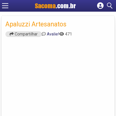
Sacoma
.com.br
Cadastrar empresa
Fazer login
Apaluzzi Artesanatos
Criar conta
Compartilhar
Avalie!
471