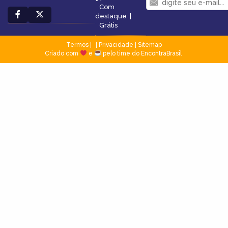
Com
destaque
|
Grátis
Termos
|
Privacidade
|
Sitemap
Criado com
e
pelo time do EncontraBrasil