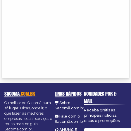
SACOMA
.COM.BR
LINKS RÁPIDOS
NOVIDADES POR E-
MAIL
O melhor de Sacomã num
Sobre
só lugar! Dicas, onde ir, o
Sacomã.com.br
Receba grátis as
que fazer, as melhores
principais notícias,
Fale com o
empresas, locais, serviços e
dicas e promoções
Sacomã.com.br
muito mais no guia
Sacoma.com.br.
ANUNCIE
: