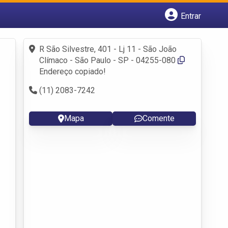
Entrar
Cadastrar empresa
Fazer login
R São Silvestre, 401 - Lj 11 - São João
Criar conta
Clímaco - São Paulo - SP - 04255-080
Endereço copiado!
(11) 2083-7242
Mapa
Comente