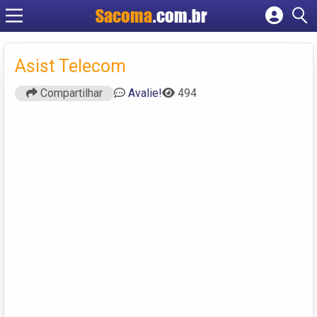
Sacoma
.com.br
Cadastrar empresa
Fazer login
Asist Telecom
Criar conta
Compartilhar
Avalie!
494