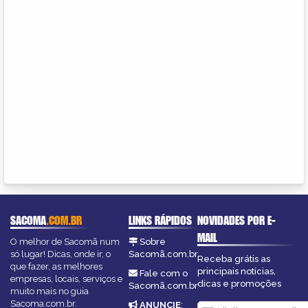
SACOMA
.COM.BR
LINKS RÁPIDOS
NOVIDADES POR E-
MAIL
O melhor de Sacomã num
Sobre
só lugar! Dicas, onde ir, o
Sacomã.com.br
Receba grátis as
que fazer, as melhores
principais notícias,
Fale com o
empresas, locais, serviços e
dicas e promoções
Sacomã.com.br
muito mais no guia
Sacoma.com.br.
ANUNCIE
: