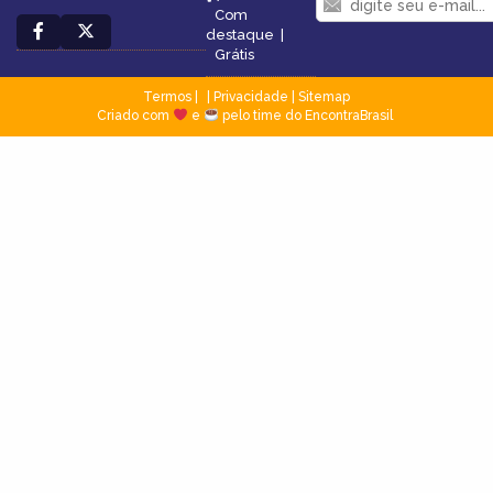
Com
destaque
|
Grátis
Termos
|
Privacidade
|
Sitemap
Criado com
e
pelo time do EncontraBrasil