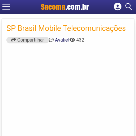
Sacoma
.com.br
Cadastrar empresa
Fazer login
SP Brasil Mobile Telecomunicações
Criar conta
Compartilhar
Avalie!
432