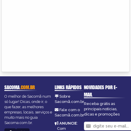
SACOMA
.COM.BR
LINKS RÁPIDOS
NOVIDADES POR E-
MAIL
O melhor de Sacomã num
Sobre
só lugar! Dicas, onde ir, o
Sacomã.com.br
Receba grátis as
que fazer, as melhores
principais notícias,
Fale com o
empresas, locais, serviços e
dicas e promoções
Sacomã.com.br
muito mais no guia
Sacoma.com.br.
ANUNCIE
:
Com