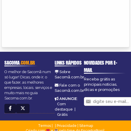
SACOMA
.COM.BR
LINKS RÁPIDOS
NOVIDADES POR E-
MAIL
O melhor de Sacomã num
Sobre
só lugar! Dicas, onde ir, o
Sacomã.com.br
Receba grátis as
que fazer, as melhores
principais notícias,
Fale com o
empresas, locais, serviços e
dicas e promoções
Sacomã.com.br
muito mais no guia
Sacoma.com.br.
ANUNCIE
:
Com
destaque
|
Grátis
Termos
|
Privacidade
|
Sitemap
Criado com
e
pelo time do EncontraBrasil