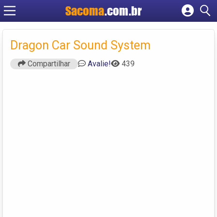
Sacoma
.com.br
Cadastrar empresa
Fazer login
Dragon Car Sound System
Criar conta
Compartilhar
Avalie!
439