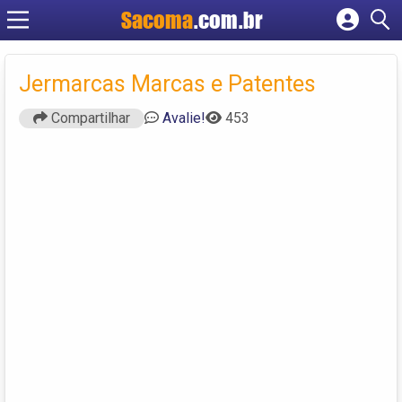
Sacoma
.com.br
Cadastrar empresa
Fazer login
Jermarcas Marcas e Patentes
Criar conta
Compartilhar
Avalie!
453