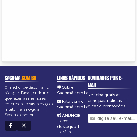
SACOMA
.COM.BR
LINKS RÁPIDOS
NOVIDADES POR E-
MAIL
O melhor de Sacomã num
Sobre
só lugar! Dicas, onde ir, o
Sacomã.com.br
Receba grátis as
que fazer, as melhores
principais notícias,
Fale com o
empresas, locais, serviços e
dicas e promoções
Sacomã.com.br
muito mais no guia
Sacoma.com.br.
ANUNCIE
:
Com
destaque
|
Grátis