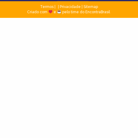
Termos
|
Privacidade
|
Sitemap
Criado com
e
pelo time do EncontraBrasil