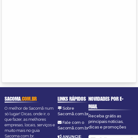
SACOMA
.COM.BR
LINKS RÁPIDOS
NOVIDADES POR E-
MAIL
O melhor de Sacomã num
Sobre
só lugar! Dicas, onde ir, o
Sacomã.com.br
Receba grátis as
que fazer, as melhores
principais notícias,
Fale com o
empresas, locais, serviços e
dicas e promoções
Sacomã.com.br
muito mais no guia
Sacoma.com.br.
ANUNCIE
: