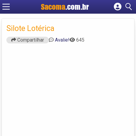
Sacoma
.com.br
Cadastrar empresa
Fazer login
Silote Lotérica
Criar conta
Compartilhar
Avalie!
645