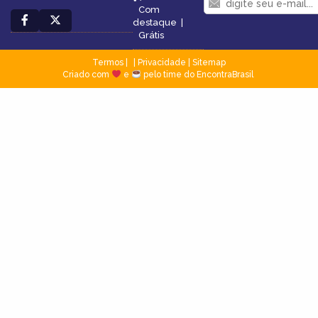
Com
destaque
|
Grátis
Termos
|
Privacidade
|
Sitemap
Criado com
e
pelo time do EncontraBrasil