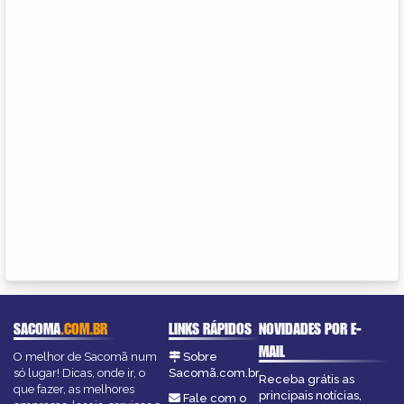
SACOMA
.COM.BR
LINKS RÁPIDOS
NOVIDADES POR E-
MAIL
O melhor de Sacomã num
Sobre
só lugar! Dicas, onde ir, o
Sacomã.com.br
Receba grátis as
que fazer, as melhores
principais notícias,
Fale com o