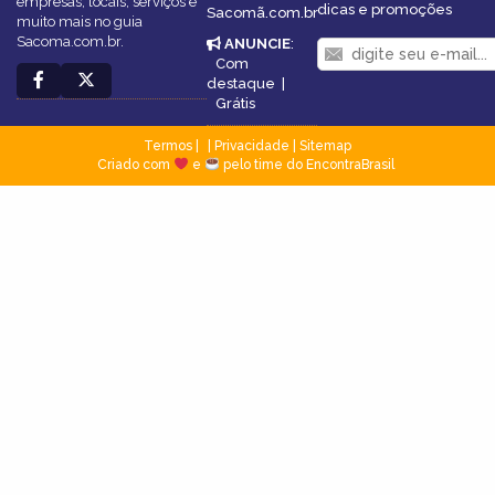
empresas, locais, serviços e
dicas e promoções
Sacomã.com.br
muito mais no guia
Sacoma.com.br.
ANUNCIE
:
Com
destaque
|
Grátis
Termos
|
Privacidade
|
Sitemap
Criado com
e
pelo time do EncontraBrasil