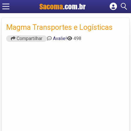
Sacoma
.com.br
Cadastrar empresa
Fazer login
Magma Transportes e Logísticas
Criar conta
Compartilhar
Avalie!
498