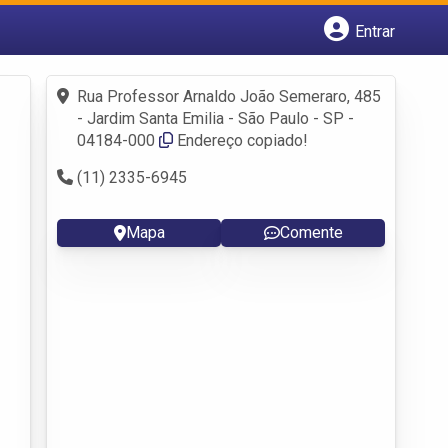
Entrar
Cadastrar empresa
Fazer login
Rua Professor Arnaldo João Semeraro, 485
Criar conta
- Jardim Santa Emilia - São Paulo - SP -
04184-000
Endereço copiado!
(11) 2335-6945
Mapa
Comente