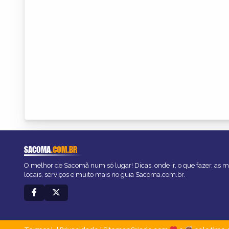
SACOMA
.COM.BR
O melhor de Sacomã num só lugar! Dicas, onde ir, o que fazer, as 
locais, serviços e muito mais no guia Sacoma.com.br.