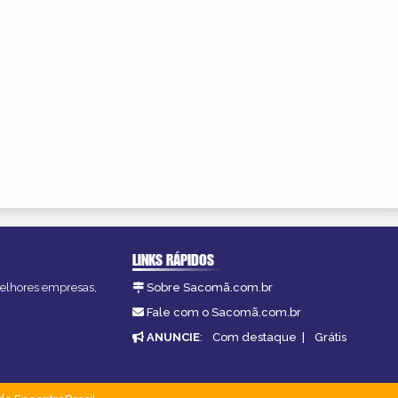
LINKS RÁPIDOS
melhores empresas,
Sobre Sacomã.com.br
Fale com o Sacomã.com.br
ANUNCIE
:
Com destaque
|
Grátis