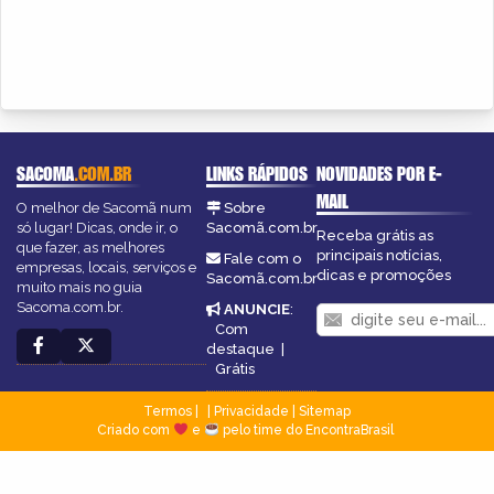
SACOMA
.COM.BR
LINKS RÁPIDOS
NOVIDADES POR E-
MAIL
O melhor de Sacomã num
Sobre
só lugar! Dicas, onde ir, o
Sacomã.com.br
Receba grátis as
que fazer, as melhores
principais notícias,
Fale com o
empresas, locais, serviços e
dicas e promoções
Sacomã.com.br
muito mais no guia
Sacoma.com.br.
ANUNCIE
:
Com
destaque
|
Grátis
Termos
|
Privacidade
|
Sitemap
Criado com
e
pelo time do EncontraBrasil