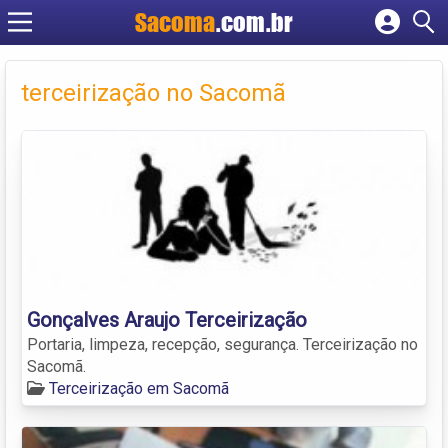
Sacoma
.com.br
Cadastrar empresa
Fazer login
terceirização no Sacomã
Criar conta
Gonçalves Araujo Terceirização
Portaria, limpeza, recepção, segurança. Terceirização no
Sacomã.
Terceirização em Sacomã