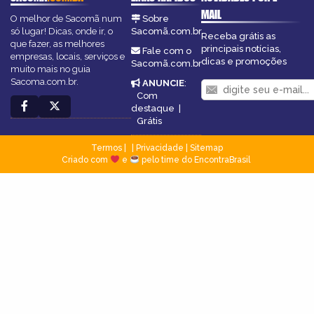
MAIL
O melhor de Sacomã num
Sobre
só lugar! Dicas, onde ir, o
Sacomã.com.br
Receba grátis as
que fazer, as melhores
principais notícias,
Fale com o
empresas, locais, serviços e
dicas e promoções
Sacomã.com.br
muito mais no guia
Sacoma.com.br.
ANUNCIE
:
Com
destaque
|
Grátis
Termos
|
Privacidade
|
Sitemap
Criado com
e
pelo time do EncontraBrasil