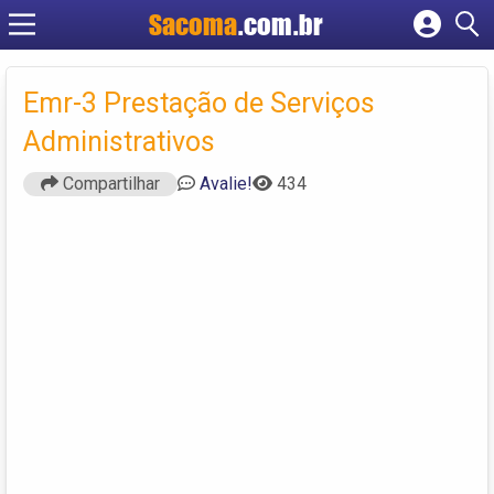
Sacoma
.com.br
Cadastrar empresa
Fazer login
Emr-3 Prestação de Serviços
Criar conta
Administrativos
Compartilhar
Avalie!
434