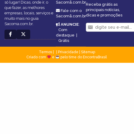
só lugar! Dicas, onde ir, o
Sacomã.com.br
Receba grátis as
que fazer, as melhores
principais notícias,
Fale com o
empresas, locais, serviços e
dicas e promoções
Sacomã.com.br
muito mais no guia
Sacoma.com.br.
ANUNCIE
:
Com
destaque
|
Grátis
Termos
|
Privacidade
|
Sitemap
Criado com
e
pelo time do EncontraBrasil