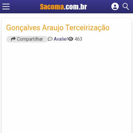
Sacoma
.com.br
Cadastrar empresa
Fazer login
Gonçalves Araujo Terceirização
Criar conta
Compartilhar
Avalie!
463