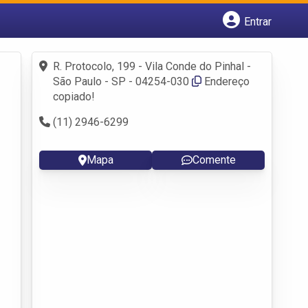
Entrar
Cadastrar empresa
Fazer login
R. Protocolo, 199 - Vila Conde do Pinhal -
Criar conta
São Paulo - SP - 04254-030
Endereço
copiado!
(11) 2946-6299
Mapa
Comente