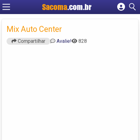
Sacoma
.com.br
Cadastrar empresa
Fazer login
Mix Auto Center
Criar conta
Compartilhar
Avalie!
828