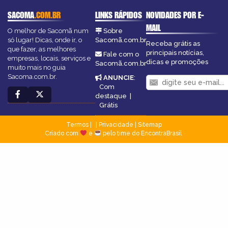
SACOMA
.COM.BR
LINKS RÁPIDOS
NOVIDADES POR E-
MAIL
O melhor de Sacomã num
Sobre
só lugar! Dicas, onde ir, o
Sacomã.com.br
Receba grátis as
que fazer, as melhores
principais notícias,
Fale com o
empresas, locais, serviços e
dicas e promoções
Sacomã.com.br
muito mais no guia
Sacoma.com.br.
ANUNCIE
:
Com
destaque
|
Grátis
Termos
|
Privacidade
|
Sitemap
Criado com
e
pelo time do EncontraBrasil